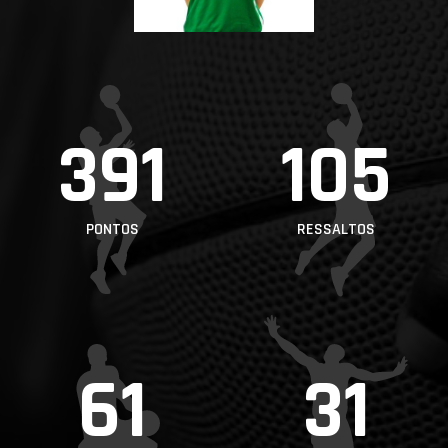
PROJETOS
LIGA BETCLIC
MASCULINA
LIGA BETCLIC
391
105
FEMININA
PONTOS
RESSALTOS
61
31