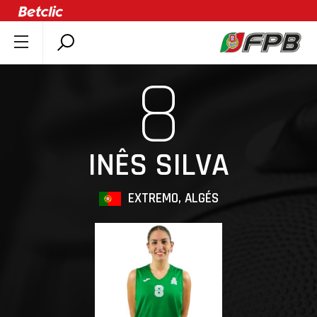
SOBRE A FPB
8
DOCUMENTOS
ÚLTIMAS
COMPETIÇÕES
INÊS SILVA
ASSOCIAÇÕES
CLUBES
EXTREMO, ALGÉS
AGENTES
AGENDA
SELEÇÕES
MINIBASQUETE
ÁREA TÉCNICA