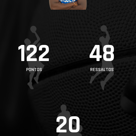
PROJETOS
LIGA BETCLIC
MASCULINA
LIGA BETCLIC
122
48
FEMININA
PONTOS
RESSALTOS
20