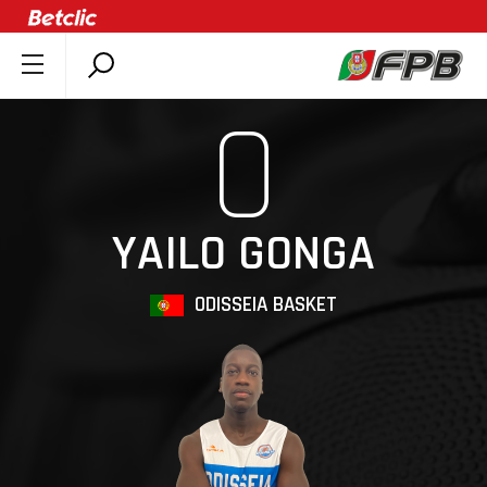
SOBRE A FPB
0
DOCUMENTOS
ÚLTIMAS
COMPETIÇÕES
YAILO GONGA
ASSOCIAÇÕES
CLUBES
ODISSEIA BASKET
AGENTES
AGENDA
SELEÇÕES
MINIBASQUETE
ÁREA TÉCNICA