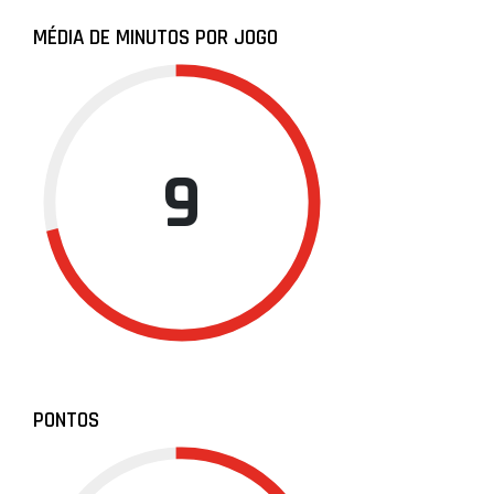
MÉDIA DE MINUTOS POR JOGO
9
PONTOS