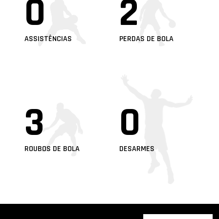
0
2
ASSISTÊNCIAS
PERDAS DE BOLA
3
0
ROUBOS DE BOLA
DESARMES