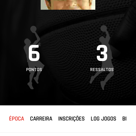
PROJETOS
LIGA BETCLIC
MASCULINA
LIGA BETCLIC
6
3
FEMININA
PONTOS
RESSALTOS
ÉPOCA
CARREIRA
INSCRIÇÕES
LOG JOGOS
BIOGR