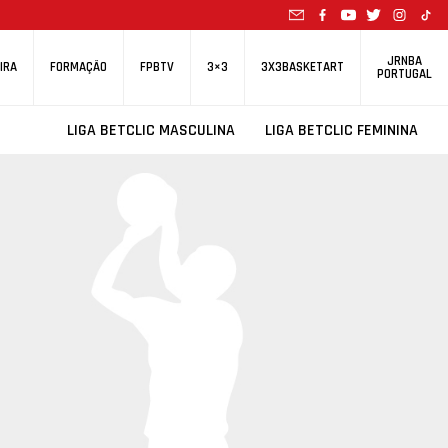
JRNBA
IRA
FORMAÇÃO
FPBTV
3×3
3X3BASKETART
PORTUGAL
LIGA BETCLIC MASCULINA
LIGA BETCLIC FEMININA