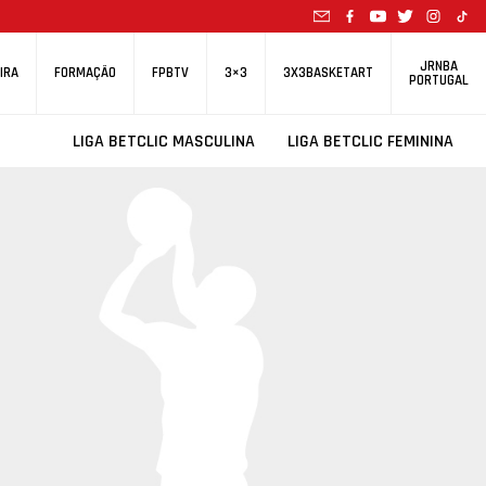
JRNBA
IRA
FORMAÇÃO
FPBTV
3×3
3X3BASKETART
PORTUGAL
LIGA BETCLIC MASCULINA
LIGA BETCLIC FEMININA