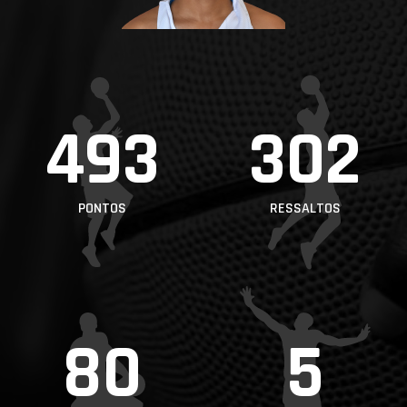
PROJETOS
LIGA BETCLIC
MASCULINA
LIGA BETCLIC
493
302
FEMININA
PONTOS
RESSALTOS
80
5