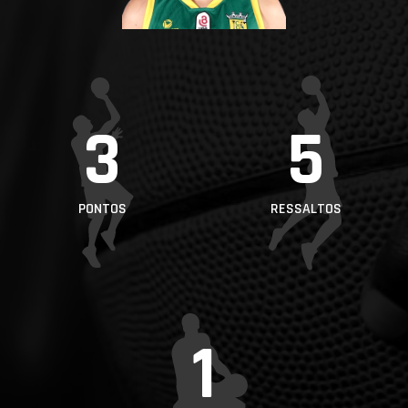
PROJETOS
LIGA BETCLIC
MASCULINA
LIGA BETCLIC
3
5
FEMININA
PONTOS
RESSALTOS
1