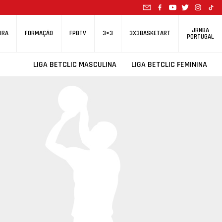
JRNBA
IRA
FORMAÇÃO
FPBTV
3×3
3X3BASKETART
PORTUGAL
LIGA BETCLIC MASCULINA
LIGA BETCLIC FEMININA