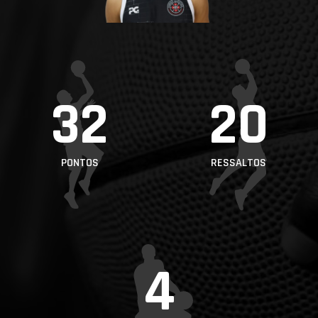
PROJETOS
LIGA BETCLIC
MASCULINA
LIGA BETCLIC
32
20
FEMININA
PONTOS
RESSALTOS
4