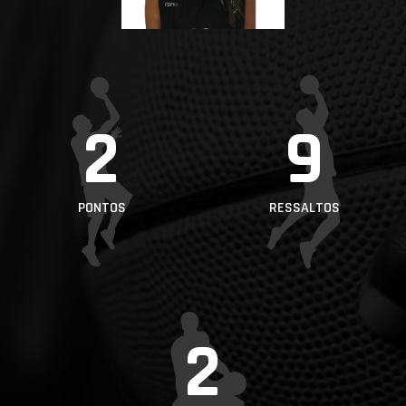
PROJETOS
LIGA BETCLIC
MASCULINA
LIGA BETCLIC
2
9
FEMININA
PONTOS
RESSALTOS
2