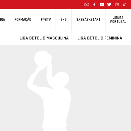
JRNBA
IRA
FORMAÇÃO
FPBTV
3×3
3X3BASKETART
PORTUGAL
LIGA BETCLIC MASCULINA
LIGA BETCLIC FEMININA