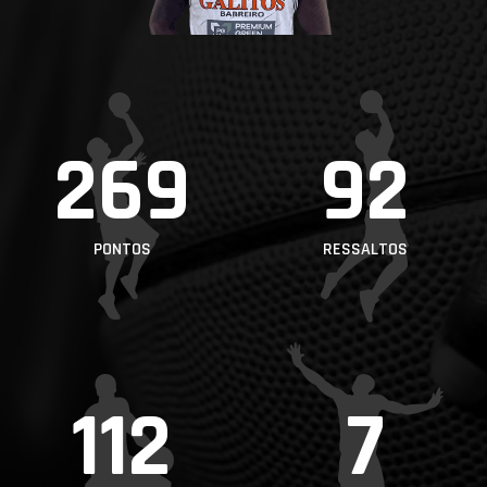
PROJETOS
LIGA BETCLIC
MASCULINA
LIGA BETCLIC
269
92
FEMININA
PONTOS
RESSALTOS
112
7