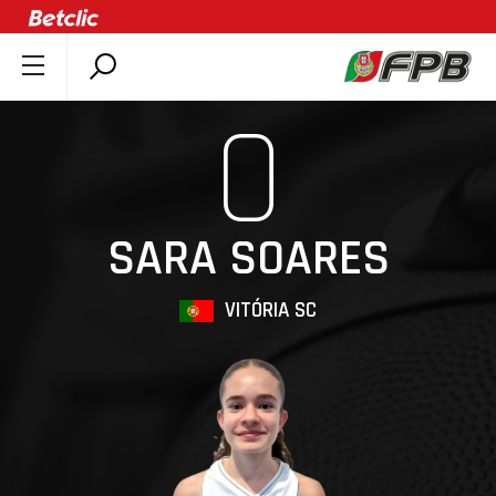
SOBRE A FPB
0
DOCUMENTOS
ÚLTIMAS
COMPETIÇÕES
SARA SOARES
ASSOCIAÇÕES
CLUBES
VITÓRIA SC
AGENTES
AGENDA
SELEÇÕES
MINIBASQUETE
ÁREA TÉCNICA