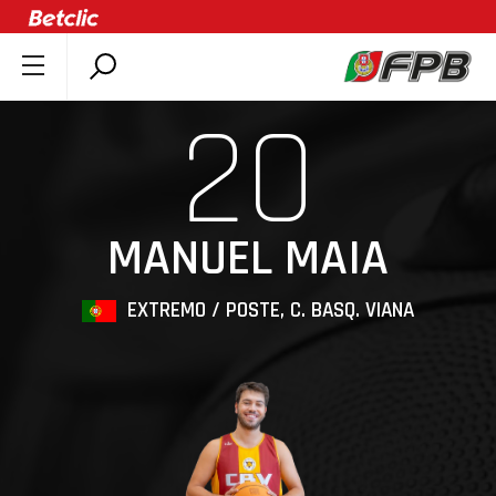
SOBRE A FPB
20
DOCUMENTOS
ÚLTIMAS
COMPETIÇÕES
MANUEL MAIA
ASSOCIAÇÕES
CLUBES
EXTREMO / POSTE, C. BASQ. VIANA
AGENTES
AGENDA
SELEÇÕES
MINIBASQUETE
ÁREA TÉCNICA