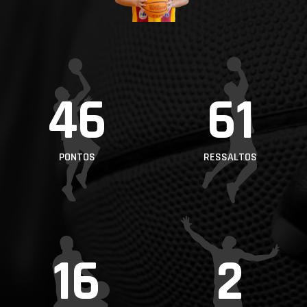
PROJETOS
LIGA BETCLIC
MASCULINA
LIGA BETCLIC
46
61
FEMININA
PONTOS
RESSALTOS
16
2