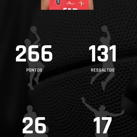
PROJETOS
LIGA BETCLIC
MASCULINA
LIGA BETCLIC
266
131
FEMININA
PONTOS
RESSALTOS
26
17