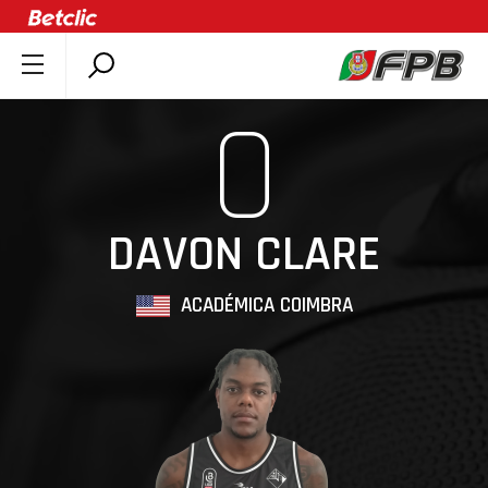
SOBRE A FPB
0
DOCUMENTOS
ÚLTIMAS
COMPETIÇÕES
DAVON CLARE
ASSOCIAÇÕES
CLUBES
ACADÉMICA COIMBRA
AGENTES
AGENDA
SELEÇÕES
MINIBASQUETE
ÁREA TÉCNICA