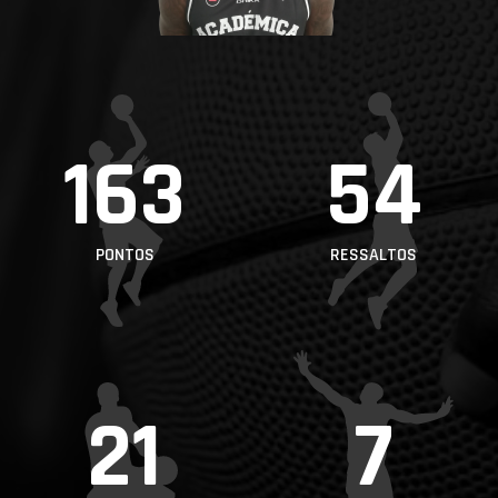
PROJETOS
LIGA BETCLIC
MASCULINA
LIGA BETCLIC
163
54
FEMININA
PONTOS
RESSALTOS
21
7