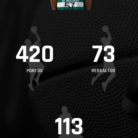
PROJETOS
LIGA BETCLIC
MASCULINA
LIGA BETCLIC
420
73
FEMININA
PONTOS
RESSALTOS
113