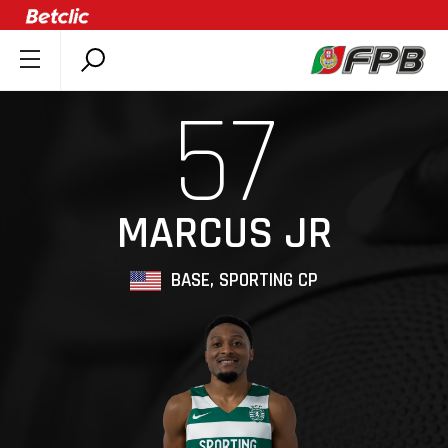
SOBRE A FPB
57
DOCUMENTOS
ÚLTIMAS
COMPETIÇÕES
MARCUS JR
ASSOCIAÇÕES
CLUBES
BASE, SPORTING CP
AGENTES
AGENDA
SELEÇÕES
MINIBASQUETE
ÁREA TÉCNICA