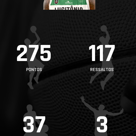
PROJETOS
LIGA BETCLIC
MASCULINA
LIGA BETCLIC
275
117
FEMININA
PONTOS
RESSALTOS
37
3