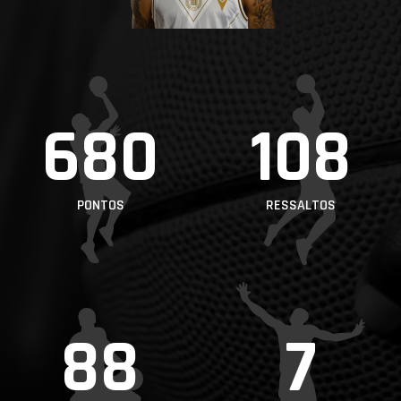
PROJETOS
LIGA BETCLIC
MASCULINA
LIGA BETCLIC
680
108
FEMININA
PONTOS
RESSALTOS
88
7