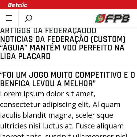
ARTIGOS DA FEDERAÇÃOOO
SOBRE A FPB
NOTICIAS DA FEDERAÇÃO (CUSTOM)
DOCUMENTOS
“ÁGUIA” MANTÉM VOO PERFEITO NA
ÚLTIMAS
LIGA PLACARD
COMPETIÇÕES
ASSOCIAÇÕES
“FOI UM JOGO MUITO COMPETITIVO E O
BENFICA LEVOU A MELHOR”
CLUBES
Lorem ipsum dolor sit amet,
AGENTES
consectetur adipiscing elit. Aliquam
AGENDA
SELEÇÕES
iaculis blandit magna, scelerisque
MINIBASQUETE
ultricies nisi luctus at. Fusce aliquam
ÁREA TÉCNICA
laoreet ante, suscipit ullamcorper nisl