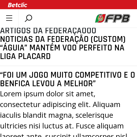
ARTIGOS DA FEDERAÇÃOOO
SOBRE A FPB
NOTICIAS DA FEDERAÇÃO (CUSTOM)
DOCUMENTOS
“ÁGUIA” MANTÉM VOO PERFEITO NA
ÚLTIMAS
LIGA PLACARD
COMPETIÇÕES
ASSOCIAÇÕES
“FOI UM JOGO MUITO COMPETITIVO E O
BENFICA LEVOU A MELHOR”
CLUBES
Lorem ipsum dolor sit amet,
AGENTES
consectetur adipiscing elit. Aliquam
AGENDA
SELEÇÕES
iaculis blandit magna, scelerisque
MINIBASQUETE
ultricies nisi luctus at. Fusce aliquam
ÁREA TÉCNICA
laoreet ante, suscipit ullamcorper nisl