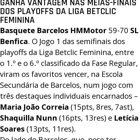
GANHA VANTAGEM NAS MEIAS-FINAIS
DOS PLAYOFFS DA LIGA BETCLIC
FEMININA
Basquete Barcelos HMMotor
59-70
SL
Benfica
. O Jogo 1 das semifinais dos
playoffs da Liga Betclic Feminina, entre
o 1.º e o 6.º classificado da Fase Regular,
viram os favoritos vencer, na Escola
Secundária de Barcelos, num jogo com
três destaques individuais encarnados –
Maria
João Correia
(15pts, 8res, 7ast),
Shaquilla Nunn
(16pts, 13res) e
Letícia
Soares
(13pts, 11res).
Do lado do Barcelos, que, pese ter