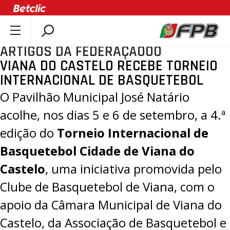
ARTIGOS DA FEDERAÇÃOOO
SOBRE A FPB
VIANA DO CASTELO RECEBE TORNEIO
DOCUMENTOS
INTERNACIONAL DE BASQUETEBOL
ÚLTIMAS
O Pavilhão Municipal José Natário
COMPETIÇÕES
acolhe, nos dias 5 e 6 de setembro, a 4.ª
ASSOCIAÇÕES
edição do
Torneio Internacional de
CLUBES
Basquetebol Cidade de Viana do
AGENTES
Castelo
, uma iniciativa promovida pelo
AGENDA
Clube de Basquetebol de Viana, com o
SELEÇÕES
apoio da Câmara Municipal de Viana do
MINIBASQUETE
Castelo, da Associação de Basquetebol e
ÁREA TÉCNICA