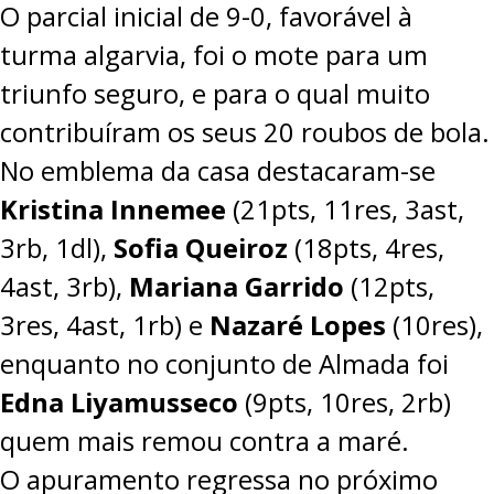
O parcial inicial de 9-0, favorável à
turma algarvia, foi o mote para um
triunfo seguro, e para o qual muito
contribuíram os seus 20 roubos de bola.
No emblema da casa destacaram-se
Kristina Innemee
(21pts, 11res, 3ast,
3rb, 1dl),
Sofia Queiroz
(18pts, 4res,
4ast, 3rb),
Mariana Garrido
(12pts,
3res, 4ast, 1rb) e
Nazaré Lopes
(10res),
enquanto no conjunto de Almada foi
Edna Liyamusseco
(9pts, 10res, 2rb)
quem mais remou contra a maré.
O apuramento regressa no próximo