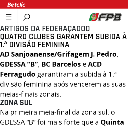
ARTIGOS DA FEDERAÇÃOOO
SOBRE A FPB
QUATRO CLUBES GARANTEM SUBIDA À
DOCUMENTOS
1.ª DIVISÃO FEMININA
ÚLTIMAS
AD Sanjoanense/Grifagem J. Pedro
,
COMPETIÇÕES
GDESSA “B”
,
BC Barcelos
e
ACD
ASSOCIAÇÕES
Ferragudo
garantiram a subida à 1.ª
CLUBES
divisão feminina após vencerem as suas
AGENTES
meias-finais zonais.
AGENDA
ZONA SUL
SELEÇÕES
Na primeira meia-final da zona sul, o
MINIBASQUETE
GDESSA “B” foi mais forte que a
Quinta
ÁREA TÉCNICA