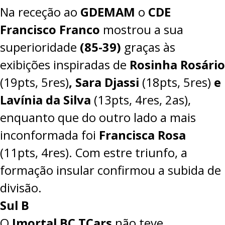
Na receção ao
GDEMAM
o
CDE
Francisco Franco
mostrou a sua
superioridade
(85-39)
graças às
exibições inspiradas de
Rosinha Rosário
(19pts, 5res)
, Sara Djassi
(18pts, 5res)
e
Lavínia da Silva
(13pts, 4res, 2as),
enquanto que do outro lado a mais
inconformada foi
Francisca Rosa
(11pts, 4res). Com estre triunfo, a
formação insular confirmou a subida de
divisão.
Sul B
O
Imortal BC TCars
não teve