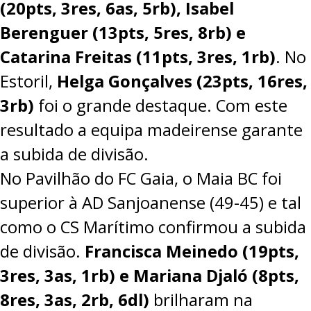
(20pts, 3res, 6as, 5rb), Isabel
Berenguer (13pts, 5res, 8rb) e
Catarina Freitas (11pts, 3res, 1rb)
. No
Estoril,
Helga Gonçalves (23pts, 16res,
3rb)
foi o grande destaque. Com este
resultado a equipa madeirense garante
a subida de divisão.
No Pavilhão do FC Gaia, o Maia BC foi
superior à AD Sanjoanense (49-45) e tal
como o CS Marítimo confirmou a subida
de divisão.
Francisca Meinedo (19pts,
3res, 3as, 1rb) e Mariana Djaló (8pts,
8res, 3as, 2rb, 6dl)
brilharam na