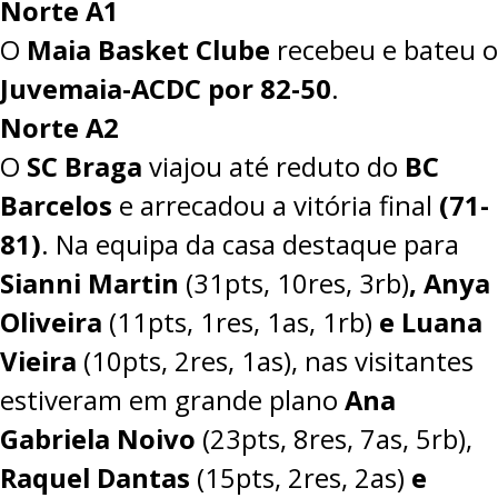
Norte A1
O
Maia Basket Clube
recebeu e bateu o
Juvemaia-ACDC por 82-50
.
Norte A2
O
SC Braga
viajou até reduto do
BC
Barcelos
e arrecadou a vitória final
(71-
81)
. Na equipa da casa destaque para
Sianni Martin
(31pts, 10res, 3rb)
, Anya
Oliveira
(11pts, 1res, 1as, 1rb)
e Luana
Vieira
(10pts, 2res, 1as), nas visitantes
estiveram em grande plano
Ana
Gabriela Noivo
(23pts, 8res, 7as, 5rb),
Raquel Dantas
(15pts, 2res, 2as)
e