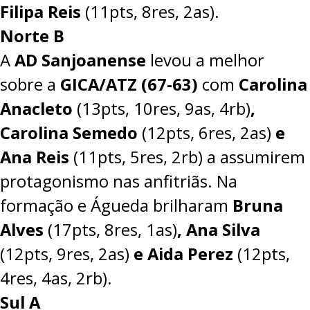
Filipa Reis
(11pts, 8res, 2as).
Norte B
A
AD Sanjoanense
levou a melhor
sobre a
GICA/ATZ (67-63)
com
Carolina
Anacleto
(13pts, 10res, 9as, 4rb)
,
Carolina Semedo
(12pts, 6res, 2as)
e
Ana Reis
(11pts, 5res, 2rb) a assumirem
protagonismo nas anfitriãs. Na
formação e Águeda brilharam
Bruna
Alves
(17pts, 8res, 1as)
, Ana Silva
(12pts, 9res, 2as)
e Aida Perez
(12pts,
4res, 4as, 2rb).
Sul A