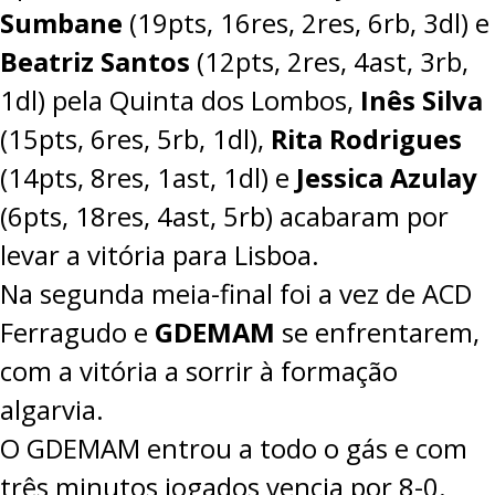
Sumbane
(19pts, 16res, 2res, 6rb, 3dl) e
Beatriz Santos
(12pts, 2res, 4ast, 3rb,
1dl) pela Quinta dos Lombos,
Inês Silva
(15pts, 6res, 5rb, 1dl),
Rita Rodrigues
(14pts, 8res, 1ast, 1dl) e
Jessica Azulay
(6pts, 18res, 4ast, 5rb) acabaram por
levar a vitória para Lisboa.
Na segunda meia-final foi a vez de ACD
Ferragudo e
GDEMAM
se enfrentarem,
com a vitória a sorrir à formação
algarvia.
O GDEMAM entrou a todo o gás e com
três minutos jogados vencia por 8-0.