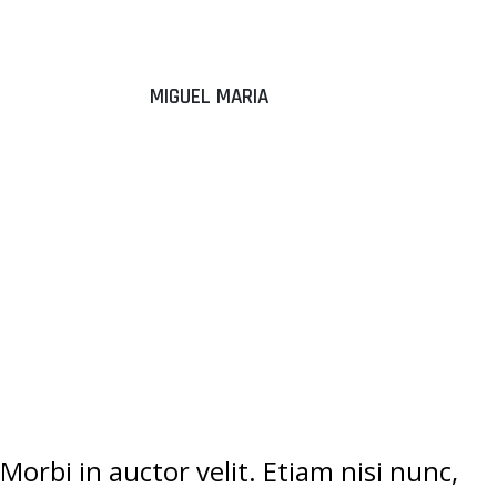
MIGUEL MARIA
“DONEC
ALIQUAM
SEM EGET
TEMPUS
ELEMENTUM.”
Morbi in auctor velit. Etiam nisi nunc,