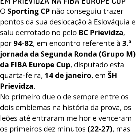
EM PRIEVIDZA NA FIBA EUROPE CUP
O
Sporting CP
não conseguiu trazer
pontos da sua deslocação à Eslováquia e
saiu derrotado no pelo
BC Prievidza
,
por
94-82
, em encontro referente à
3.ª
jornada da Segunda Ronda (Grupo M)
da
FIBA Europe Cup
, disputado esta
quarta-feira,
14 de janeiro
, em
ŠH
Prievidza
.
No primeiro duelo de sempre entre os
dois emblemas na história da prova, os
leões até entraram melhor e venceram
os primeiros dez minutos
(22-27)
, mas