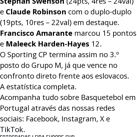
Stephan Swenson
(24pts, 4res – 24val)
e
Claude
Robinson
com o duplo-duplo
(19pts, 10res – 22val) em destaque.
Francisco Amarante
marcou 15 pontos
e
Maleeck Harden-Hayes
12.
O Sporting CP termina assim no 3.º
posto do Grupo M,
já que vence no
confronto direto frente aos eslovacos
.
A estatística completa.
Acompanha tudo sobre Basquetebol em
Portugal através das nossas redes
sociais:
Facebook
,
Instagram
,
X
e
TikTok
.