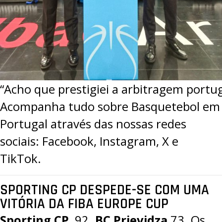
“Acho que prestigiei a arbitragem portug
Acompanha tudo sobre Basquetebol em
Portugal através das nossas redes
sociais:
Facebook
,
Instagram
,
X
e
TikTok.
SPORTING CP DESPEDE-SE COM UMA
VITÓRIA DA FIBA EUROPE CUP
Sporting CP
,
92
.
BC Prievidza
73
. Os