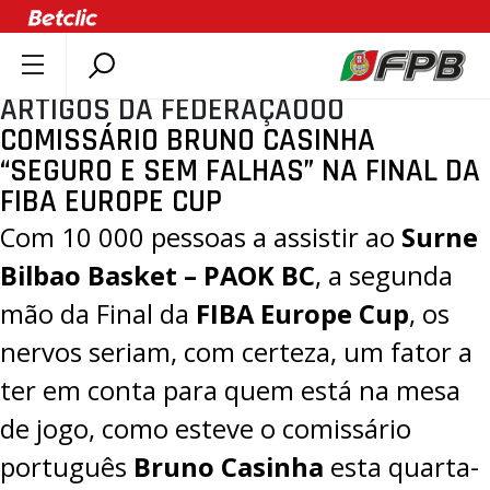
ARTIGOS DA FEDERAÇÃOOO
SOBRE A FPB
COMISSÁRIO BRUNO CASINHA
DOCUMENTOS
“SEGURO E SEM FALHAS” NA FINAL DA
ÚLTIMAS
FIBA EUROPE CUP
COMPETIÇÕES
Com 10 000 pessoas a assistir ao
Surne
ASSOCIAÇÕES
Bilbao Basket – PAOK BC
, a segunda
CLUBES
mão da Final da
FIBA Europe Cup
, os
AGENTES
nervos seriam, com certeza, um fator a
AGENDA
ter em conta para quem está na mesa
SELEÇÕES
de jogo, como esteve o comissário
MINIBASQUETE
português
Bruno Casinha
esta quarta-
ÁREA TÉCNICA