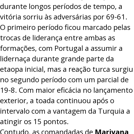
durante longos períodos de tempo, a
PROJETOS
vitória sorriu às adversárias por
69-61
.
LIGA BETCLIC MASCULINA
O primeiro período ficou marcado pelas
LIGA BETCLIC FEMININA
trocas de liderança entre ambas as
formações, com Portugal a assumir a
lidernaça durante grande parte da
etaopa inicial, mas a reação turca surgiu
no segundo período com um parcial de
19-8. Com maior eficácia no lançamento
exterior, a toada continuou após o
intervalo com a vantagem da Turquia a
atingir os 15 pontos.
Contudo, as comandadas de
Mariyana