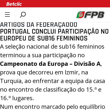
ARTIGOS DA FEDERAÇÃOOO
SOBRE A FPB
PORTUGAL CONCLUI PARTICIPAÇÃO NO
DOCUMENTOS
EUROPEU DE SUB16 FEMININOS
ÚLTIMAS
A seleção nacional de sub16 femininos
COMPETIÇÕES
terminou a sua participação no
ASSOCIAÇÕES
Campeonato da Europa – Divisão A
,
CLUBES
prova que decorreu em Izmir, na
AGENTES
Turquia, ao enfrentar a equipa da casa
AGENDA
no encontro de classificação do 15.º e
SELEÇÕES
16.º lugares.
MINIBASQUETE
Num encontro marcado pelo equilíbrio
ÁREA TÉCNICA