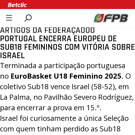
ARTIGOS DA FEDERAÇÃOOO
SOBRE A FPB
PORTUGAL ENCERRA EUROPEU DE
DOCUMENTOS
SUB18 FEMININOS COM VITÓRIA SOBRE
ÚLTIMAS
ISRAEL
COMPETIÇÕES
Terminada a participação portuguesa
ASSOCIAÇÕES
no
EuroBasket U18 Feminino 2025
. O
CLUBES
coletivo Sub18 vence Israel (
58-52
), em
AGENTES
La Palma, no Pavilhão Severo Rodríguez,
AGENDA
para encerrar a prova em 15.º.
SELEÇÕES
Israel foi curiosamente a única Seleção
MINIBASQUETE
com quem tinham perdido as Sub18
ÁREA TÉCNICA