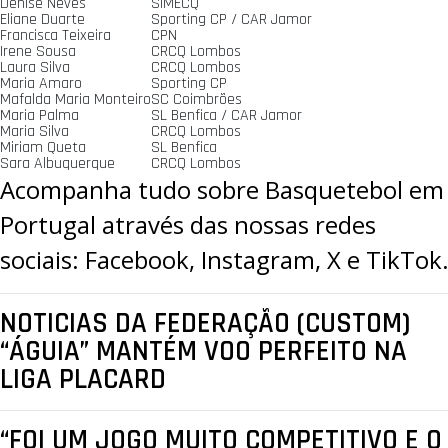
Denise Neves
SIMECQ
Eliane Duarte
Sporting CP / CAR Jamor
Francisca Teixeira
CPN
Irene Sousa
CRCQ Lombos
Laura Silva
CRCQ Lombos
Maria Amaro
Sporting CP
Mafalda Maria Monteiro
SC Coimbrões
Maria Palma
SL Benfica / CAR Jamor
Maria Silva
CRCQ Lombos
Miriam Queta
SL Benfica
Sara Albuquerque
CRCQ Lombos
Acompanha tudo sobre Basquetebol em
Portugal através das nossas redes
sociais:
Facebook
,
Instagram
,
X
e
TikTok
NOTICIAS DA FEDERAÇÃO (CUSTOM)
“ÁGUIA” MANTÉM VOO PERFEITO NA
LIGA PLACARD
“FOI UM JOGO MUITO COMPETITIVO E O