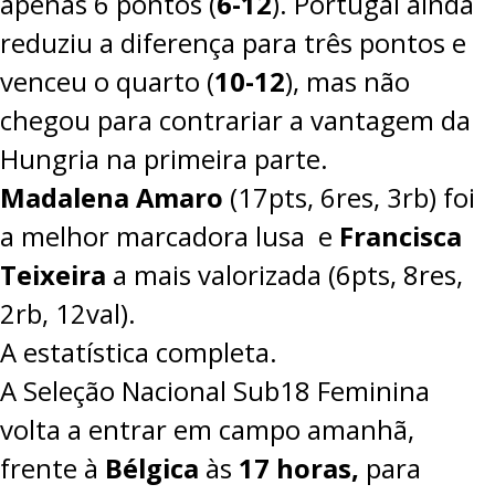
apenas 6 pontos (
6-12
). Portugal ainda
reduziu a diferença para três pontos e
venceu o quarto (
10-12
), mas não
chegou para contrariar a vantagem da
Hungria na primeira parte.
Madalena Amaro
(17pts, 6res, 3rb) foi
a melhor marcadora lusa e
Francisca
Teixeira
a mais valorizada (6pts, 8res,
2rb, 12val).
A estatística completa.
A Seleção Nacional Sub18 Feminina
volta a entrar em campo amanhã,
frente à
Bélgica
às
17 horas,
para