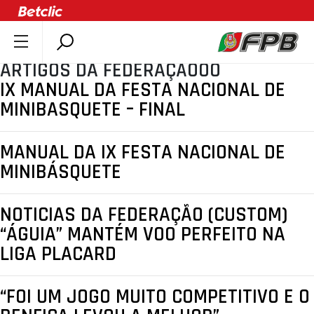
ARTIGOS DA FEDERAÇÃOOO
SOBRE A FPB
IX MANUAL DA FESTA NACIONAL DE
DOCUMENTOS
MINIBASQUETE – FINAL
ÚLTIMAS
COMPETIÇÕES
MANUAL DA IX FESTA NACIONAL DE
ASSOCIAÇÕES
MINIBÁSQUETE
CLUBES
NOTICIAS DA FEDERAÇÃO (CUSTOM)
AGENTES
“ÁGUIA” MANTÉM VOO PERFEITO NA
AGENDA
LIGA PLACARD
SELEÇÕES
MINIBASQUETE
“FOI UM JOGO MUITO COMPETITIVO E O
ÁREA TÉCNICA