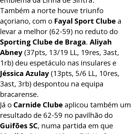
Também a norte houve triunfo
açoriano, com o
Fayal Sport Clube
a
levar a melhor (
62-59
) no reduto do
Sporting Clube de Braga
.
Aliyah
Abney
(37pts, 13/19 LL, 19res, 3ast,
1rb) deu espetáculo nas insulares e
Jéssica Azulay
(13pts, 5/6 LL, 10res,
3ast, 3rb) despontou na equipa
bracarense.
Já o
Carnide Clube
aplicou também um
resultado de
62-59
no pavilhão do
Guifões SC
, numa partida em que