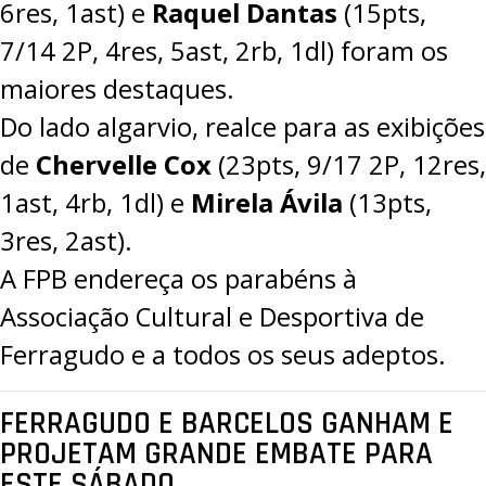
6res, 1ast) e
Raquel Dantas
(15pts,
7/14 2P, 4res, 5ast, 2rb, 1dl) foram os
maiores destaques.
Do lado algarvio, realce para as exibições
de
Chervelle Cox
(23pts, 9/17 2P, 12res,
1ast, 4rb, 1dl) e
Mirela Ávila
(13pts,
3res, 2ast).
A FPB endereça os parabéns à
Associação Cultural e Desportiva de
Ferragudo e a todos os seus adeptos.
FERRAGUDO E BARCELOS GANHAM E
PROJETAM GRANDE EMBATE PARA
ESTE SÁBADO