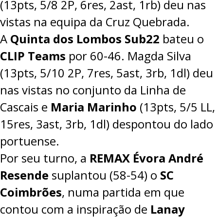
(13pts, 5/8 2P, 6res, 2ast, 1rb) deu nas
vistas na equipa da Cruz Quebrada.
A
Quinta dos Lombos Sub22
bateu o
CLIP Teams
por
60-46
. Magda Silva
(13pts, 5/10 2P, 7res, 5ast, 3rb, 1dl) deu
nas vistas no conjunto da Linha de
Cascais e
Maria Marinho
(13pts, 5/5 LL,
15res, 3ast, 3rb, 1dl) despontou do lado
portuense.
Por seu turno, a
REMAX Évora André
Resende
suplantou (
58-54
) o
SC
Coimbrões
, numa partida em que
contou com a inspiração de
Lanay