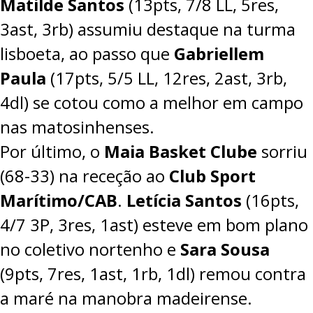
Matilde Santos
(13pts, 7/8 LL, 5res,
3ast, 3rb) assumiu destaque na turma
lisboeta, ao passo que
Gabriellem
Paula
(17pts, 5/5 LL, 12res, 2ast, 3rb,
4dl) se cotou como a melhor em campo
nas matosinhenses.
Por último, o
Maia Basket Clube
sorriu
(
68-33
) na receção ao
Club Sport
Marítimo/CAB
.
Letícia Santos
(16pts,
4/7 3P, 3res, 1ast) esteve em bom plano
no coletivo nortenho e
Sara Sousa
(9pts, 7res, 1ast, 1rb, 1dl) remou contra
a maré na manobra madeirense.