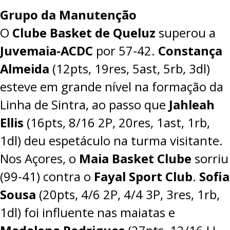
Grupo da Manutenção
O
Clube Basket de Queluz
superou a
Juvemaia-ACDC
por
57-42
.
Constança
Almeida
(12pts, 19res, 5ast, 5rb, 3dl)
esteve em grande nível na formação da
Linha de Sintra, ao passo que
Jahleah
Ellis
(16pts, 8/16 2P, 20res, 1ast, 1rb,
1dl) deu espetáculo na turma visitante.
Nos Açores, o
Maia Basket Clube
sorriu
(
99-41
) contra o
Fayal Sport Club
.
Sofia
Sousa
(20pts, 4/6 2P, 4/4 3P, 3res, 1rb,
1dl) foi influente nas maiatas e