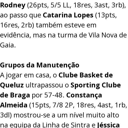
Rodney
(26pts, 5/5 LL, 18res, 3ast, 3rb),
ao passo que
Catarina Lopes
(13pts,
16res, 2rb) também esteve em
evidência, mas na turma de Vila Nova de
Gaia.
Grupos da Manutenção
A jogar em casa, o
Clube Basket de
Queluz
ultrapassou o
Sporting Clube
de Braga
por
57-48
.
Constança
Almeida
(15pts, 7/8 2P, 18res, 4ast, 1rb,
3dl) mostrou-se a um nível muito alto
na equipa da Linha de Sintra e
Jéssica