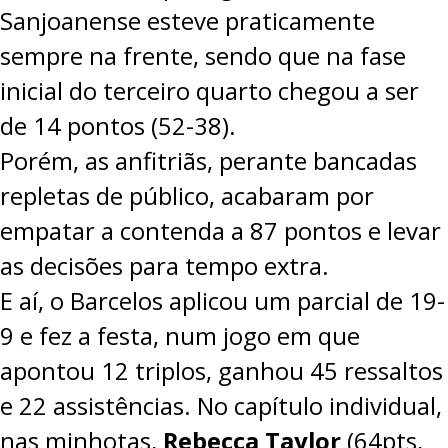
Sanjoanense esteve praticamente
PROJETOS
sempre na frente, sendo que na fase
LIGA BETCLIC MASCULINA
inicial do terceiro quarto chegou a ser
LIGA BETCLIC FEMININA
de 14 pontos (52-38).
Porém, as anfitriãs, perante bancadas
repletas de público, acabaram por
empatar a contenda a 87 pontos e levar
as decisões para tempo extra.
E aí, o Barcelos aplicou um parcial de 19-
9 e fez a festa, num jogo em que
apontou 12 triplos, ganhou 45 ressaltos
e 22 assistências. No capítulo individual,
nas minhotas,
Rebecca Taylor
(64pts,