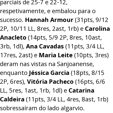
parciais de 25-7 e 22-12,
respetivamente, e embalou para o
sucesso.
Hannah Armour
(31pts, 9/12
2P, 10/11 LL, 8res, 2ast, 1rb) e
Carolina
Anacleto
(14pts, 5/9 2P, 8res, 10ast,
3rb, 1dl),
Ana Cavadas
(11pts, 3/4 LL,
17res, 2ast) e
Maria Leite
(10pts, 3res)
deram nas vistas na Sanjoanense,
enquanto
Jéssica Garcia
(18pts, 8/15
2P, 6res),
Vitória Pacheco
(16pts, 6/6
LL, 5res, 1ast, 1rb, 1dl) e
Catarina
Caldeira
(11pts, 3/4 LL, 4res, 8ast, 1rb)
sobressaíram do lado algarvio.