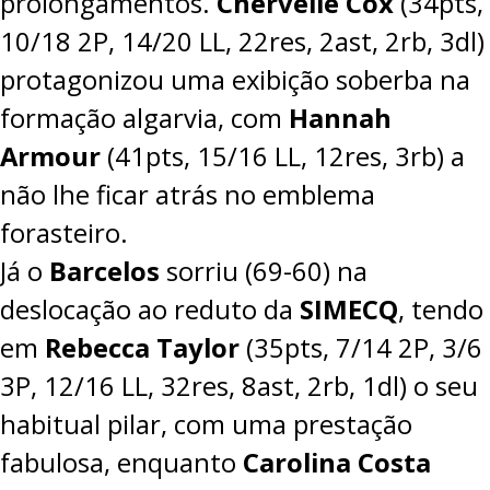
prolongamentos.
Chervelle Cox
(34pts,
10/18 2P, 14/20 LL, 22res, 2ast, 2rb, 3dl)
protagonizou uma exibição soberba na
formação algarvia, com
Hannah
Armour
(41pts, 15/16 LL, 12res, 3rb) a
não lhe ficar atrás no emblema
forasteiro.
Já o
Barcelos
sorriu (
69-60
) na
deslocação ao reduto da
SIMECQ
, tendo
em
Rebecca Taylor
(35pts, 7/14 2P, 3/6
3P, 12/16 LL, 32res, 8ast, 2rb, 1dl) o seu
habitual pilar, com uma prestação
fabulosa, enquanto
Carolina Costa