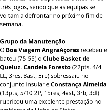
três jogos, sendo que as equipas se
voltam a defrontar no próximo fim de
semana.
Grupo da Manutenção
O
Boa Viagem AngraAçores
recebeu e
bateu (
75-55
) o
Clube Basket de
Queluz
.
Candela Foresto
(22pts, 4/4
LL, 3res, 8ast, 5rb) sobressaiu no
conjunto insular e
Constança Almeida
(13pts, 5/10 2P, 15res, 4ast, 3rb, 3dl)
rubricou uma excelente prestação no
emblema da Linha de Sintra.