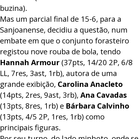
buzina).
Mas um parcial final de 15-6, para a
Sanjoanense, decidiu a questão, num
embate em que o conjunto forasteiro
registou nove rouba de bola, tendo
Hannah Armour
(37pts, 14/20 2P, 6/8
LL, 7res, 3ast, 1rb), autora de uma
grande exibição,
Carolina Anacleto
(14pts, 2res, 9ast, 3rb),
Ana Cavadas
(13pts, 8res, 1rb) e
Bárbara Calvinho
(13pts, 4/5 2P, 1res, 1rb) como
principais figuras.
Por seu turno, do lado minhoto, onde se