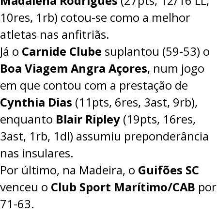
Madalena Rodrigues
(27pts, 12/16 LL,
10res, 1rb) cotou-se como a melhor
atletas nas anfitriãs.
Já o
Carnide Clube
suplantou (
59-53
) o
Boa Viagem Angra Açores
, num jogo
em que contou com a prestação de
Cynthia Dias
(11pts, 6res, 3ast, 9rb),
enquanto
Blair Ripley
(19pts, 16res,
3ast, 1rb, 1dl) assumiu preponderância
nas insulares.
Por último, na Madeira, o
Guifões SC
venceu o
Club Sport Marítimo/CAB
por
71-63.