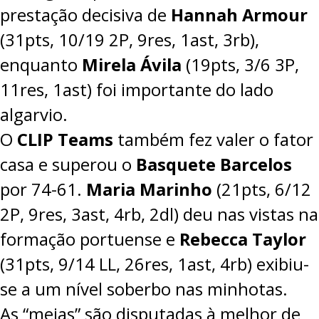
prestação decisiva de
Hannah Armour
(31pts, 10/19 2P, 9res, 1ast, 3rb),
enquanto
Mirela Ávila
(19pts, 3/6 3P,
11res, 1ast) foi importante do lado
algarvio.
O
CLIP Teams
também fez valer o fator
casa e superou o
Basquete Barcelos
por
74-61
.
Maria Marinho
(21pts, 6/12
2P, 9res, 3ast, 4rb, 2dl) deu nas vistas na
formação portuense e
Rebecca Taylor
(31pts, 9/14 LL, 26res, 1ast, 4rb) exibiu-
se a um nível soberbo nas minhotas.
As “meias” são disputadas à melhor de