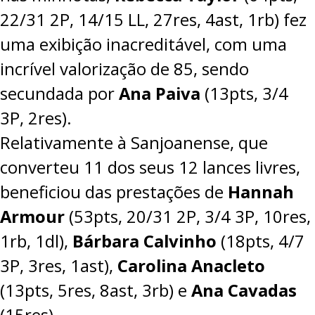
22/31 2P, 14/15 LL, 27res, 4ast, 1rb) fez
uma exibição inacreditável, com uma
incrível valorização de 85, sendo
secundada por
Ana Paiva
(13pts, 3/4
3P, 2res).
Relativamente à Sanjoanense, que
converteu 11 dos seus 12 lances livres,
beneficiou das prestações de
Hannah
Armour
(53pts, 20/31 2P, 3/4 3P, 10res,
1rb, 1dl),
Bárbara Calvinho
(18pts, 4/7
3P, 3res, 1ast),
Carolina Anacleto
(13pts, 5res, 8ast, 3rb) e
Ana Cavadas
(15res).