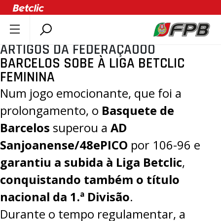
ARTIGOS DA FEDERAÇÃOOO
SOBRE A FPB
BARCELOS SOBE À LIGA BETCLIC
DOCUMENTOS
FEMININA
ÚLTIMAS
Num jogo emocionante, que foi a
COMPETIÇÕES
prolongamento, o
Basquete de
ASSOCIAÇÕES
Barcelos
superou a
AD
CLUBES
Sanjoanense/48ePICO
por
106-96
e
AGENTES
garantiu a subida à Liga Betclic
,
AGENDA
conquistando também o título
SELEÇÕES
nacional da 1.ª Divisão
.
MINIBASQUETE
Durante o tempo regulamentar, a
ÁREA TÉCNICA