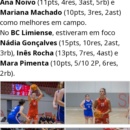
Ana Noivo
(11pts, 4res, 3ast, 5rb) e
Mariana Machado
(10pts, 3res, 2ast)
como melhores em campo.
No
BC Limiense
, estiveram em foco
Nádia Gonçalves
(15pts, 10res, 2ast,
3rb),
Inês Rocha
(13pts, 7res, 4ast) e
Mara Pimenta
(10pts, 5/10 2P, 6res,
2rb).