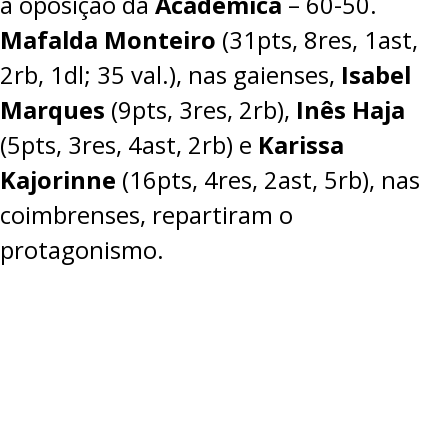
a oposição da
Académica
–
60-50
.
Mafalda Monteiro
(31pts, 8res, 1ast,
2rb, 1dl; 35 val.), nas gaienses,
Isabel
Marques
(9pts, 3res, 2rb),
Inês Haja
(5pts, 3res, 4ast, 2rb) e
Karissa
Kajorinne
(16pts, 4res, 2ast, 5rb), nas
coimbrenses, repartiram o
protagonismo.