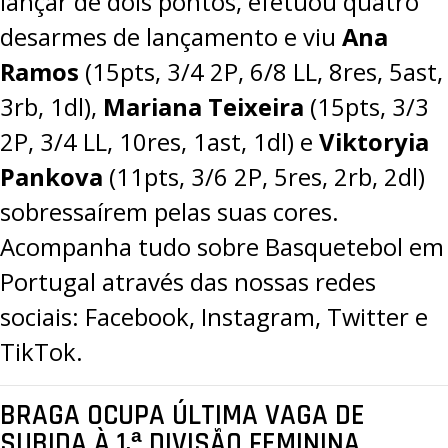
lançar de dois pontos, efetuou quatro
desarmes de lançamento e viu
Ana
Ramos
(15pts, 3/4 2P, 6/8 LL, 8res, 5ast,
3rb, 1dl),
Mariana Teixeira
(15pts, 3/3
2P, 3/4 LL, 10res, 1ast, 1dl) e
Viktoryia
Pankova
(11pts, 3/6 2P, 5res, 2rb, 2dl)
sobressaírem pelas suas cores.
Acompanha tudo sobre Basquetebol em
Portugal através das nossas redes
sociais:
Facebook
,
Instagram
,
Twitter
e
TikTok
.
BRAGA OCUPA ÚLTIMA VAGA DE
SUBIDA À 1.ª DIVISÃO FEMININA