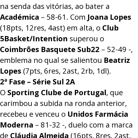
na senda das vitórias, ao bater a
Académica
– 58-61. Com
Joana Lopes
(18pts, 12res, 4ast) em alta, o
Club
5Basket/Intention
superou o
Coimbrões Basquete Sub22
–
52-49
-,
emblema no qual se salientou
Beatriz
Lopes
(7pts, 6res, 2ast, 2rb, 1dl).
2ª Fase – Série Sul 2A
O
Sporting Clube de Portugal
, que
carimbou a subida na ronda anterior,
recebeu e venceu o
Unidos Farmácia
Moderna
–
81-32
-, duelo com a marca
de
Cláudia Almeida
(16pts, 8res, 2ast,