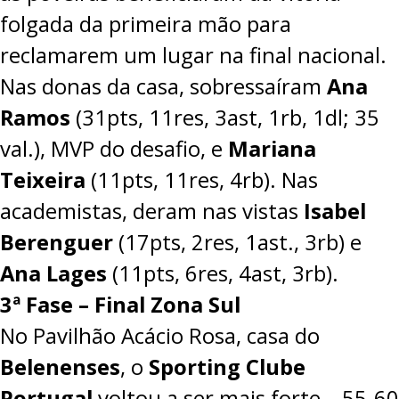
folgada da primeira mão para
reclamarem um lugar na final nacional.
Nas donas da casa, sobressaíram
Ana
Ramos
(31pts, 11res, 3ast, 1rb, 1dl; 35
val.), MVP do desafio, e
Mariana
Teixeira
(11pts, 11res, 4rb). Nas
academistas, deram nas vistas
Isabel
Berenguer
(17pts, 2res, 1ast., 3rb) e
Ana Lages
(11pts, 6res, 4ast, 3rb).
3ª Fase – Final Zona Sul
No Pavilhão Acácio Rosa, casa do
Belenenses
, o
Sporting Clube
Portugal
voltou a ser mais forte –
55-60