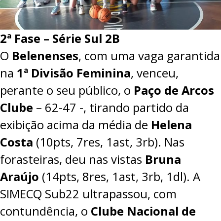
2ª Fase – Série Sul 2B
O
Belenenses
, com uma vaga garantida
na
1ª Divisão Feminina
, venceu,
perante o seu público, o
Paço de Arcos
Clube
–
62-47
-, tirando partido da
exibição acima da média de
Helena
Costa
(10pts, 7res, 1ast, 3rb). Nas
forasteiras, deu nas vistas
Bruna
Araújo
(14pts, 8res, 1ast, 3rb, 1dl). A
SIMECQ Sub22 ultrapassou, com
contundência, o
Clube Nacional de