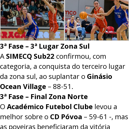
3ª Fase – 3ª Lugar Zona Sul
A
SIMECQ Sub22
confirmou, com
categoria, a conquista do terceiro lugar
da zona sul, ao suplantar o
Ginásio
Ocean Village
– 88-51.
3ª Fase – Final Zona Norte
O
Académico Futebol Clube
levou a
melhor sobre o
CD Póvoa
–
59-61
-, mas
as poveiras beneficiaram da vitória