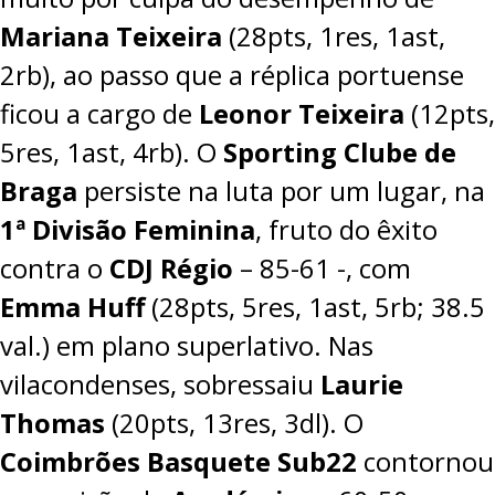
Mariana Teixeira
(28pts, 1res, 1ast,
2rb), ao passo que a réplica portuense
ficou a cargo de
Leonor Teixeira
(12pts,
5res, 1ast, 4rb). O
Sporting Clube de
Braga
persiste na luta por um lugar, na
1ª Divisão Feminina
, fruto do êxito
contra o
CDJ Régio
–
85-61
-, com
Emma Huff
(28pts, 5res, 1ast, 5rb; 38.5
val.) em plano superlativo. Nas
vilacondenses, sobressaiu
Laurie
Thomas
(20pts, 13res, 3dl). O
Coimbrões Basquete Sub22
contornou