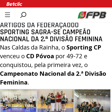
ARTIGOS DA FEDERAÇÃOOO
SOBRE A FPB
SPORTING SAGRA-SE CAMPEÃO
DOCUMENTOS
NACIONAL DA 2.ª DIVISÃO FEMININA
ÚLTIMAS
Nas Caldas da Rainha, o
Sporting CP
COMPETIÇÕES
venceu o
CD Póvoa
por
49-72
e
ASSOCIAÇÕES
conquistou, pela primeira vez, o
CLUBES
Campeonato Nacional da 2.ª Divisão
AGENTES
Feminina
.
AGENDA
SELEÇÕES
MINIBASQUETE
ÁREA TÉCNICA