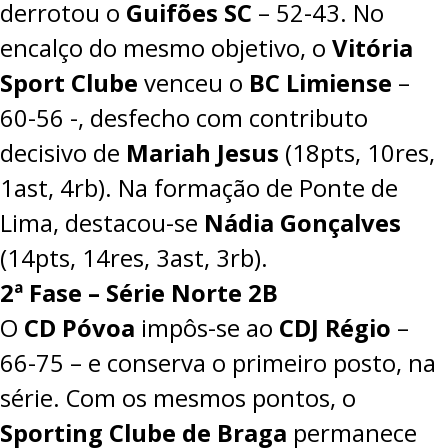
derrotou o
Guifões SC
– 52-43. No
encalço do mesmo objetivo, o
Vitória
Sport Clube
venceu o
BC Limiense
–
60-56
-, desfecho com contributo
decisivo de
Mariah Jesus
(18pts, 10res,
1ast, 4rb). Na formação de Ponte de
Lima, destacou-se
Nádia Gonçalves
(14pts, 14res, 3ast, 3rb).
2ª Fase – Série Norte 2B
O
CD Póvoa
impôs-se ao
CDJ Régio
–
66-75 – e conserva o primeiro posto, na
série. Com os mesmos pontos, o
Sporting Clube de Braga
permanece