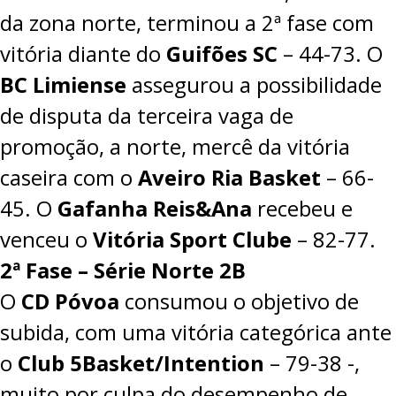
da zona norte, terminou a 2ª fase com
vitória diante do
Guifões SC
– 44-73. O
BC Limiense
assegurou a possibilidade
de disputa da terceira vaga de
promoção, a norte, mercê da vitória
caseira com o
Aveiro Ria Basket
– 66-
45. O
Gafanha Reis&Ana
recebeu e
venceu o
Vitória Sport Clube
– 82-77.
2ª Fase – Série Norte 2B
O
CD Póvoa
consumou o objetivo de
subida, com uma vitória categórica ante
o
Club 5Basket/Intention
–
79-38
-,
muito por culpa do desempenho de