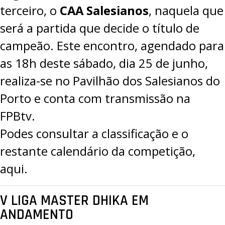
terceiro, o
CAA Salesianos
, naquela que
PROJETOS
será a partida que decide o título de
LIGA BETCLIC MASCULINA
campeão. Este encontro, agendado para
LIGA BETCLIC FEMININA
as 18h deste sábado, dia 25 de junho,
realiza-se no Pavilhão dos Salesianos do
Porto e conta com transmissão na
FPBtv
.
Podes consultar a classificação e o
restante calendário da competição,
aqui
.
V LIGA MASTER DHIKA EM
ANDAMENTO