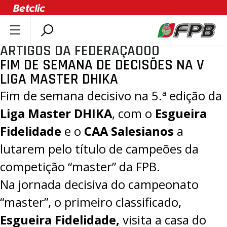
ARTIGOS DA FEDERAÇÃOOO
SOBRE A FPB
FIM DE SEMANA DE DECISÕES NA V
DOCUMENTOS
LIGA MASTER DHIKA
ÚLTIMAS
Fim de semana decisivo na 5.ª edição da
COMPETIÇÕES
Liga Master DHIKA
, com o
Esgueira
ASSOCIAÇÕES
Fidelidade
e o
CAA Salesianos
a
CLUBES
lutarem pelo título de campeões da
AGENTES
competição “master” da FPB.
AGENDA
Na jornada decisiva do campeonato
SELEÇÕES
“master”, o primeiro classificado,
MINIBASQUETE
Esgueira Fidelidade,
visita a casa do
ÁREA TÉCNICA