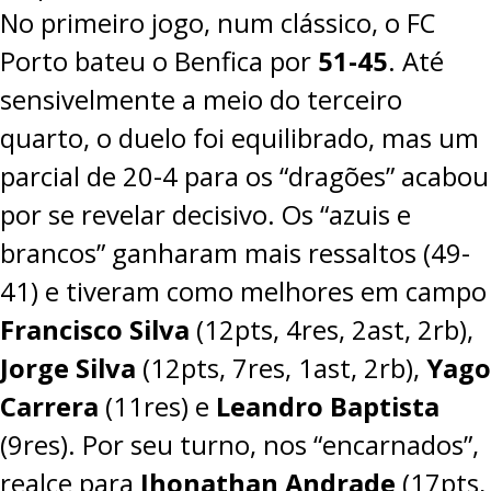
No primeiro jogo, num clássico, o FC
PROJETOS
Porto bateu o Benfica por
51-45
. Até
LIGA BETCLIC MASCULINA
sensivelmente a meio do terceiro
LIGA BETCLIC FEMININA
quarto, o duelo foi equilibrado, mas um
parcial de 20-4 para os “dragões” acabou
por se revelar decisivo. Os “azuis e
brancos” ganharam mais ressaltos (49-
41) e tiveram como melhores em campo
Francisco Silva
(12pts, 4res, 2ast, 2rb),
Jorge Silva
(12pts, 7res, 1ast, 2rb),
Yago
Carrera
(11res) e
Leandro Baptista
(9res). Por seu turno, nos “encarnados”,
realce para
Jhonathan Andrade
(17pts,