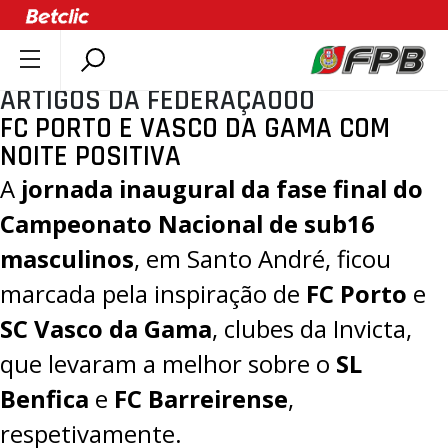
ARTIGOS DA FEDERAÇÃOOO
SOBRE A FPB
FC PORTO E VASCO DA GAMA COM
DOCUMENTOS
NOITE POSITIVA
ÚLTIMAS
A
jornada inaugural da fase final do
COMPETIÇÕES
Campeonato Nacional de sub16
ASSOCIAÇÕES
masculinos
, em Santo André, ficou
CLUBES
marcada pela inspiração de
FC Porto
e
AGENTES
SC Vasco da Gama
, clubes da Invicta,
AGENDA
que levaram a melhor sobre o
SL
SELEÇÕES
Benfica
e
FC Barreirense
,
MINIBASQUETE
respetivamente.
ÁREA TÉCNICA