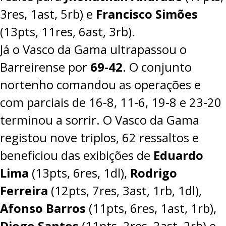
3res, 1ast, 5rb) e
Francisco Simões
(13pts, 11res, 6ast, 3rb).
Já o Vasco da Gama ultrapassou o
Barreirense por
69-42
. O conjunto
nortenho comandou as operações e
com parciais de 16-8, 11-6, 19-8 e 23-20
terminou a sorrir. O Vasco da Gama
registou nove triplos, 62 ressaltos e
beneficiou das exibições de
Eduardo
Lima
(13pts, 6res, 1dl),
Rodrigo
Ferreira
(12pts, 7res, 3ast, 1rb, 1dl),
Afonso Barros
(11pts, 6res, 1ast, 1rb),
Diogo Santos
(11pts, 2res, 2ast, 2rb) e