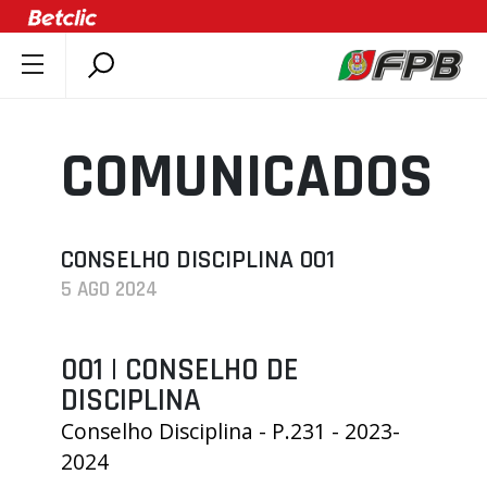
SOBRE A FPB
DOCUMENTOS
COMUNICADOS
ÚLTIMAS
COMPETIÇÕES
ASSOCIAÇÕES
CONSELHO DISCIPLINA 001
5 AGO 2024
CLUBES
AGENTES
001 | CONSELHO DE
AGENDA
DISCIPLINA
SELEÇÕES
Conselho Disciplina - P.231 - 2023-
MINIBASQUETE
2024
ÁREA TÉCNICA