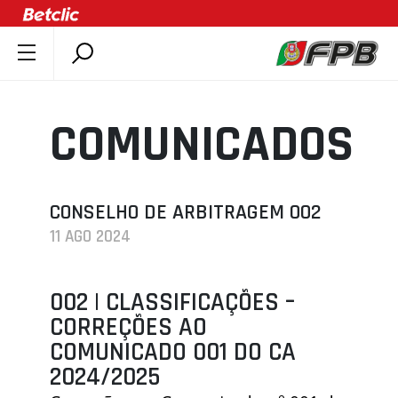
SOBRE A FPB
DOCUMENTOS
COMUNICADOS
ÚLTIMAS
COMPETIÇÕES
ASSOCIAÇÕES
CONSELHO DE ARBITRAGEM 002
11 AGO 2024
CLUBES
AGENTES
002 | CLASSIFICAÇÕES –
AGENDA
CORREÇÕES AO
SELEÇÕES
COMUNICADO 001 DO CA
MINIBASQUETE
2024/2025
ÁREA TÉCNICA