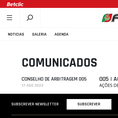
SOBRE A FPB
NOTICIAS
GALERIA
AGENDA
DOCUMENTOS
ÚLTIMAS
COMUNICADOS
COMPETIÇÕES
ASSOCIAÇÕES
CLUBES
005 | 
CONSELHO DE ARBITRAGEM 005
AÇÕES DE
17 AGO 2023
AGENTES
AGENDA
SUBSCREVER
SUBSCREVER NEWSLETTER
SELEÇÕES
MINIBASQUETE