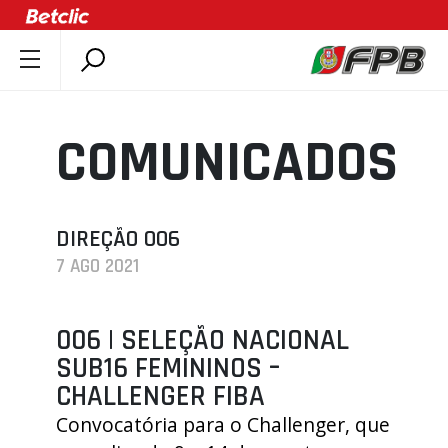
SOBRE A FPB
DOCUMENTOS
COMUNICADOS
ÚLTIMAS
COMPETIÇÕES
ASSOCIAÇÕES
DIREÇÃO 006
7 AGO 2021
CLUBES
AGENTES
006 | SELEÇÃO NACIONAL
AGENDA
SUB16 FEMININOS –
SELEÇÕES
CHALLENGER FIBA
MINIBASQUETE
Convocatória para o Challenger, que
ÁREA TÉCNICA