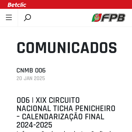
SOBRE A FPB
DOCUMENTOS
COMUNICADOS
ÚLTIMAS
COMPETIÇÕES
ASSOCIAÇÕES
CNMB 006
20 JAN 2025
CLUBES
AGENTES
006 | XIX CIRCUITO
AGENDA
NACIONAL TICHA PENICHEIRO
SELEÇÕES
– CALENDARIZAÇÃO FINAL
MINIBASQUETE
2024-2025
ÁREA TÉCNICA