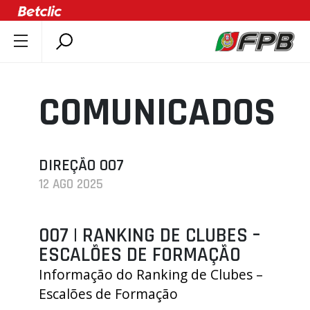
SOBRE A FPB
DOCUMENTOS
COMUNICADOS
ÚLTIMAS
COMPETIÇÕES
ASSOCIAÇÕES
DIREÇÃO 007
12 AGO 2025
CLUBES
AGENTES
007 | RANKING DE CLUBES –
AGENDA
ESCALÕES DE FORMAÇÃO
SELEÇÕES
Informação do Ranking de Clubes –
MINIBASQUETE
Escalões de Formação
ÁREA TÉCNICA