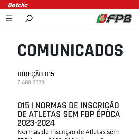
SOBRE A FPB
DOCUMENTOS
COMUNICADOS
ÚLTIMAS
COMPETIÇÕES
ASSOCIAÇÕES
DIREÇÃO 015
7 AGO 2023
CLUBES
AGENTES
015 | NORMAS DE INSCRIÇÃO
AGENDA
DE ATLETAS SEM FBP ÉPOCA
SELEÇÕES
2023-2024
MINIBASQUETE
Normas de Inscrição de Atletas sem
ÁREA TÉCNICA