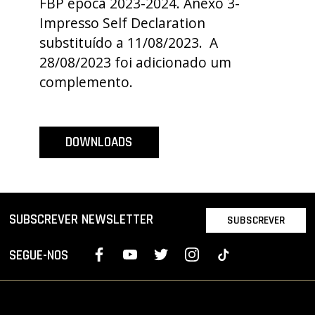
FBP época 2023-2024. Anexo 3-
PROJETOS
Impresso Self Declaration
substituído a 11/08/2023. A
LIGA BETCLIC MASCULINA
28/08/2023 foi adicionado um
LIGA BETCLIC FEMININA
complemento.
DOWNLOADS
SUBSCREVER NEWSLETTER
SUBSCREVER
SEGUE-NOS