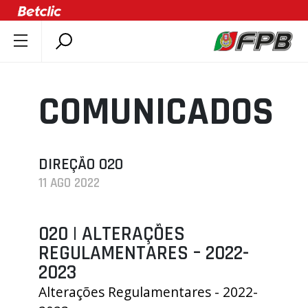
SOBRE A FPB
DOCUMENTOS
COMUNICADOS
ÚLTIMAS
COMPETIÇÕES
ASSOCIAÇÕES
DIREÇÃO 020
11 AGO 2022
CLUBES
AGENTES
020 | ALTERAÇÕES
AGENDA
REGULAMENTARES – 2022-
SELEÇÕES
2023
MINIBASQUETE
Alterações Regulamentares - 2022-
ÁREA TÉCNICA