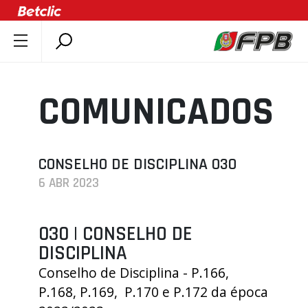
SOBRE A FPB
DOCUMENTOS
COMUNICADOS
ÚLTIMAS
COMPETIÇÕES
ASSOCIAÇÕES
CONSELHO DE DISCIPLINA 030
6 ABR 2023
CLUBES
AGENTES
030 | CONSELHO DE
AGENDA
DISCIPLINA
SELEÇÕES
Conselho de Disciplina - P.166,
MINIBASQUETE
P.168, P.169, P.170 e P.172 da época
ÁREA TÉCNICA