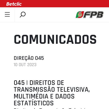
SOBRE A FPB
DOCUMENTOS
COMUNICADOS
ÚLTIMAS
COMPETIÇÕES
ASSOCIAÇÕES
DIREÇÃO 045
10 OUT 2023
CLUBES
AGENTES
045 | DIREITOS DE
AGENDA
TRANSMISSÃO TELEVISIVA,
SELEÇÕES
MULTIMÉDIA E DADOS
MINIBASQUETE
ESTATÍSTICOS
ÁREA TÉCNICA