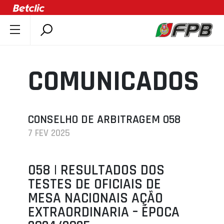
SOBRE A FPB
DOCUMENTOS
COMUNICADOS
ÚLTIMAS
COMPETIÇÕES
ASSOCIAÇÕES
CONSELHO DE ARBITRAGEM 058
7 FEV 2025
CLUBES
AGENTES
058 | RESULTADOS DOS
AGENDA
TESTES DE OFICIAIS DE
SELEÇÕES
MESA NACIONAIS AÇÃO
MINIBASQUETE
EXTRAORDINARIA – ÉPOCA
ÁREA TÉCNICA