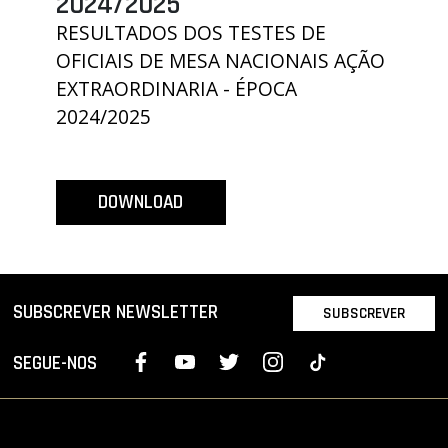
2024/2025
PROJETOS
RESULTADOS DOS TESTES DE
OFICIAIS DE MESA NACIONAIS AÇÃO
LIGA BETCLIC MASCULINA
EXTRAORDINARIA - ÉPOCA
LIGA BETCLIC FEMININA
2024/2025
DOWNLOAD
SUBSCREVER NEWSLETTER
SUBSCREVER
SEGUE-NOS