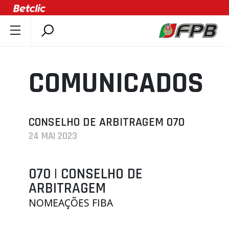
SOBRE A FPB
DOCUMENTOS
COMUNICADOS
ÚLTIMAS
COMPETIÇÕES
ASSOCIAÇÕES
CONSELHO DE ARBITRAGEM 070
24 MAI 2023
CLUBES
AGENTES
070 | CONSELHO DE
AGENDA
ARBITRAGEM
SELEÇÕES
NOMEAÇÕES FIBA
MINIBASQUETE
ÁREA TÉCNICA