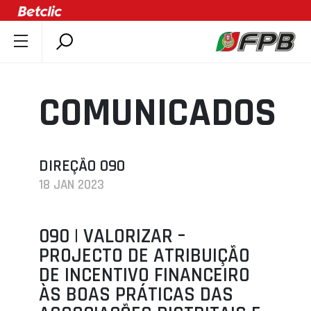
SOBRE A FPB
DOCUMENTOS
COMUNICADOS
ÚLTIMAS
COMPETIÇÕES
ASSOCIAÇÕES
DIREÇÃO 090
18 JAN 2023
CLUBES
AGENTES
090 | VALORIZAR –
AGENDA
PROJECTO DE ATRIBUIÇÃO
SELEÇÕES
DE INCENTIVO FINANCEIRO
MINIBASQUETE
ÀS BOAS PRÁTICAS DAS
ÁREA TÉCNICA