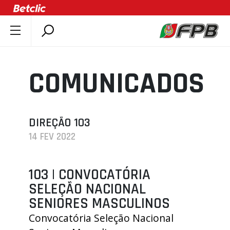
SOBRE A FPB
DOCUMENTOS
COMUNICADOS
ÚLTIMAS
COMPETIÇÕES
ASSOCIAÇÕES
DIREÇÃO 103
14 FEV 2022
CLUBES
AGENTES
103 | CONVOCATÓRIA
AGENDA
SELEÇÃO NACIONAL
SELEÇÕES
SENIORES MASCULINOS
MINIBASQUETE
Convocatória Seleção Nacional
ÁREA TÉCNICA