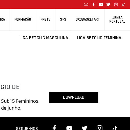
JRNBA
IRA
FORMAÇÃO
FPBTV
3×3
3X3BASKETART
PORTUGAL
LIGA BETCLIC MASCULINA
LIGA BETCLIC FEMININA
ÁGIO DE
DOWNLOAD
e Sub15 Femininos,
6 de junho.
SEGUE-NOS