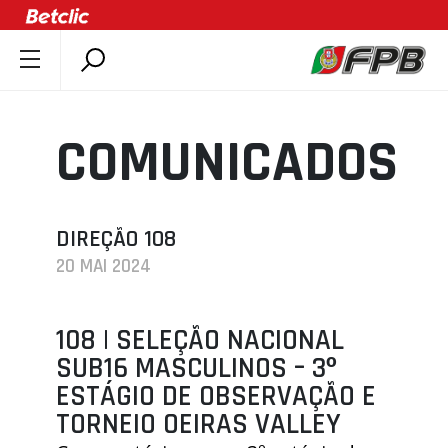
SOBRE A FPB
DOCUMENTOS
COMUNICADOS
ÚLTIMAS
COMPETIÇÕES
ASSOCIAÇÕES
DIREÇÃO 108
20 MAI 2024
CLUBES
AGENTES
108 | SELEÇÃO NACIONAL
AGENDA
SUB16 MASCULINOS – 3º
SELEÇÕES
ESTÁGIO DE OBSERVAÇÃO E
MINIBASQUETE
TORNEIO OEIRAS VALLEY
ÁREA TÉCNICA