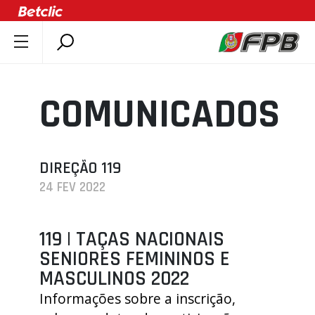
SOBRE A FPB
DOCUMENTOS
COMUNICADOS
ÚLTIMAS
COMPETIÇÕES
ASSOCIAÇÕES
DIREÇÃO 119
24 FEV 2022
CLUBES
AGENTES
119 | TAÇAS NACIONAIS
AGENDA
SENIORES FEMININOS E
SELEÇÕES
MASCULINOS 2022
MINIBASQUETE
Informações sobre a inscrição,
ÁREA TÉCNICA