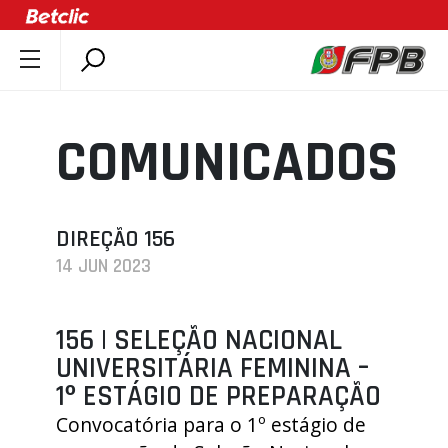
SOBRE A FPB
DOCUMENTOS
COMUNICADOS
ÚLTIMAS
COMPETIÇÕES
ASSOCIAÇÕES
DIREÇÃO 156
14 JUN 2023
CLUBES
AGENTES
156 | SELEÇÃO NACIONAL
AGENDA
UNIVERSITÁRIA FEMININA –
SELEÇÕES
1º ESTÁGIO DE PREPARAÇÃO
MINIBASQUETE
Convocatória para o 1º estágio de
ÁREA TÉCNICA